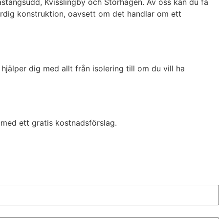
Hästängsudd, Kvisslingby och Storhagen. Av oss kan du få
färdig konstruktion, oavsett om det handlar om ett
lper dig med allt från isolering till om du vill ha
n med ett gratis kostnadsförslag.