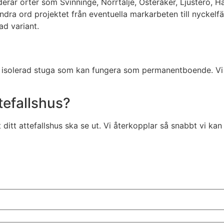
erar orter som Svinninge, Norrtälje, Österåker, Ljusterö, 
 andra ord projektet från eventuella markarbeten till nyckel
ad variant.
t isolerad stuga som kan fungera som permanentboende. Vi hjä
ttefallshus?
 ditt attefallshus ska se ut. Vi återkopplar så snabbt vi ka