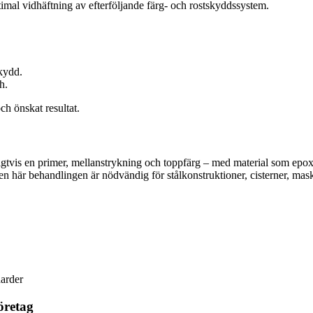
ptimal vidhäftning av efterföljande färg- och rostskyddssystem.
skydd.
h.
h önskat resultat.
ligtvis en primer, mellanstrykning och toppfärg – med material som epoxi, 
n här behandlingen är nödvändig för stålkonstruktioner, cisterner, maski
darder
öretag