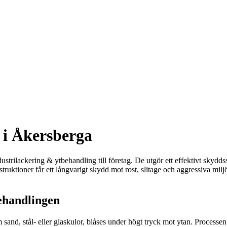
 i Åkersberga
rilackering & ytbehandling till företag. De utgör ett effektivt skyddss
truktioner får ett långvarigt skydd mot rost, slitage och aggressiva mil
behandlingen
and, stål- eller glaskulor, blåses under högt tryck mot ytan. Processen 