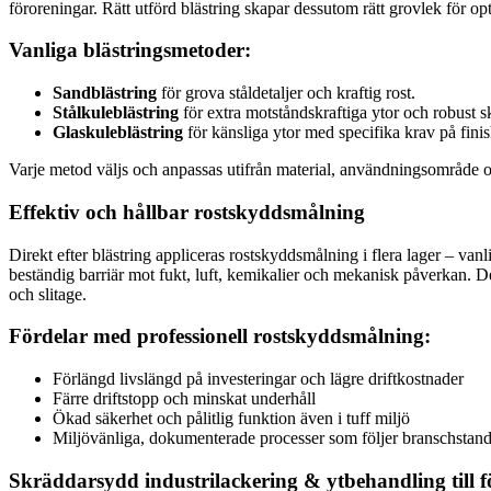
föroreningar. Rätt utförd blästring skapar dessutom rätt grovlek för o
Vanliga blästringsmetoder:
Sandblästring
för grova ståldetaljer och kraftig rost.
Stålkuleblästring
för extra motståndskraftiga ytor och robust 
Glaskuleblästring
för känsliga ytor med specifika krav på finis
Varje metod väljs och anpassas utifrån material, användningsområde oc
Effektiv och hållbar rostskyddsmålning
Direkt efter blästring appliceras rostskyddsmålning i flera lager – van
beständig barriär mot fukt, luft, kemikalier och mekanisk påverkan. De
och slitage.
Fördelar med professionell rostskyddsmålning:
Förlängd livslängd på investeringar och lägre driftkostnader
Färre driftstopp och minskat underhåll
Ökad säkerhet och pålitlig funktion även i tuff miljö
Miljövänliga, dokumenterade processer som följer branschstan
Skräddarsydd industrilackering & ytbehandling till f