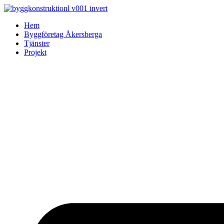
Skip
to
Hem
content
Byggföretag Åkersberga
Tjänster
Projekt