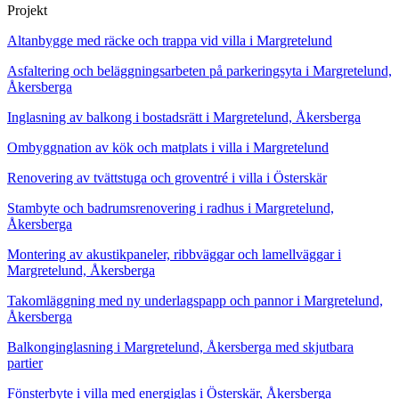
Projekt
Altanbygge med räcke och trappa vid villa i Margretelund
Asfaltering och beläggningsarbeten på parkeringsyta i Margretelund,
Åkersberga
Inglasning av balkong i bostadsrätt i Margretelund, Åkersberga
Ombyggnation av kök och matplats i villa i Margretelund
Renovering av tvättstuga och groventré i villa i Österskär
Stambyte och badrumsrenovering i radhus i Margretelund,
Åkersberga
Montering av akustikpaneler, ribbväggar och lamellväggar i
Margretelund, Åkersberga
Takomläggning med ny underlagspapp och pannor i Margretelund,
Åkersberga
Balkonginglasning i Margretelund, Åkersberga med skjutbara
partier
Fönsterbyte i villa med energiglas i Österskär, Åkersberga