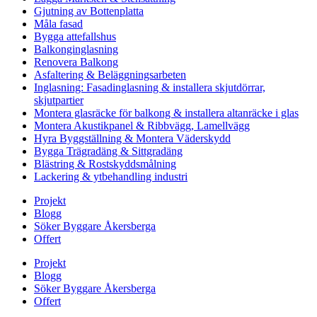
Gjutning av Bottenplatta
Måla fasad
Bygga attefallshus
Balkonginglasning
Renovera Balkong
Asfaltering & Beläggningsarbeten
Inglasning: Fasadinglasning & installera skjutdörrar,
skjutpartier
Montera glasräcke för balkong & installera altanräcke i glas
Montera Akustikpanel & Ribbvägg, Lamellvägg
Hyra Byggställning & Montera Väderskydd
Bygga Trägradäng & Sittgradäng
Blästring & Rostskyddsmålning
Lackering & ytbehandling industri
Projekt
Blogg
Söker Byggare Åkersberga
Offert
Projekt
Blogg
Söker Byggare Åkersberga
Offert