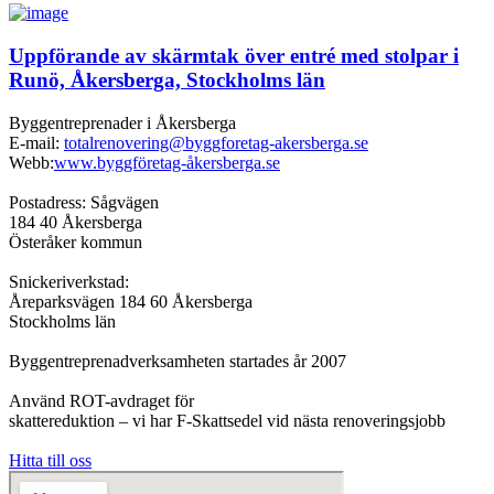
Uppförande av skärmtak över entré med stolpar i
Runö, Åkersberga, Stockholms län
Byggentreprenader i Åkersberga
E-mail:
totalrenovering@byggforetag-akersberga.se
Webb:
www.byggföretag-åkersberga.se
Postadress: Sågvägen
184 40 Åkersberga
Österåker kommun
Snickeriverkstad:
Åreparksvägen 184 60 Åkersberga
Stockholms län
Byggentreprenadverksamheten startades år 2007
Använd ROT-avdraget för
skattereduktion – vi har F-Skattsedel vid nästa renoveringsjobb
Hitta till oss