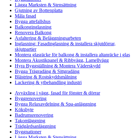
Lägga Marksten & Stensättning
Gjutning av Bottenplatta
Måla fasad
Bygga attefallshus
Balkonginglasning
Renovera Balkong
Asfaltering & Beläggningsarbeten
Inglasning: Fasadinglasning & installera skjutdörrar,
skjutpartier
Montera glasräcke för balkong & installera altanräcke i glas
Montera Akustikpanel & Ribbvägg, Lamellvägg
Hyra Byggställning & Montera Väderskydd
Bygga Trägradäng & Sittgradäng
Blästring & Rostskyddsmålning
Lackering & ytbehandling industri
Avväxling i vägg, fasad för fönster & dörrar
Byggrenovering
Bygga Relaxavdelning & Spa-anläggning
Köksbyte
Badrumsrenovering
Takomläggning
Trädgårdsanläggning
Byggnationer
Lägga Marksten & Stensättning