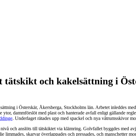
tätskikt och kakelsättning i Ös
elsättning i Österskär, Åkersberga, Stockholms län. Arbetet inleddes me
 ytor, dammförslöt med plast och hanterade avfall enligt gällande regle
ddinge
. Underlaget rätades upp med spackel och nya våtrumsskivor mo
t nivå och anslöts till tätskiktet via klämring. Golvfallet byggdes med a
lie limmades, skarvar överlappades och pressades, och manschetter mon