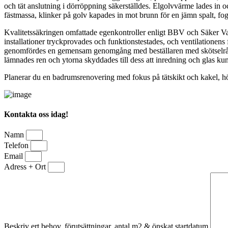
och tät anslutning i dörröppning säkerställdes. Elgolvvärme lades in o
fästmassa, klinker på golv kapades in mot brunn för en jämn spalt, fo
Kvalitetssäkringen omfattade egenkontroller enligt BBV och Säker Vat
installationer tryckprovades och funktionstestades, och ventilationens
genomfördes en gemensam genomgång med beställaren med skötselråd fö
lämnades ren och ytorna skyddades till dess att inredning och glas ku
Planerar du en badrumsrenovering med fokus på tätskikt och kakel, hör
Kontakta oss idag!
Namn
Telefon
Email
Adress + Ort
Beskriv ert behov, förutsättningar, antal m2 & önskat startdatum