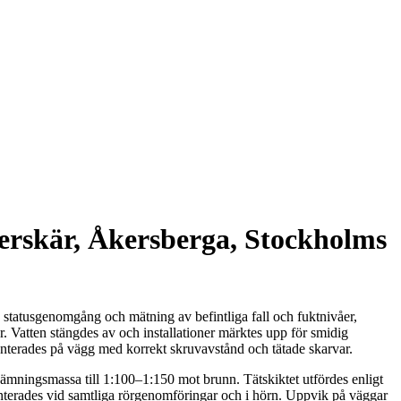
terskär, Åkersberga, Stockholms
d statusgenomgång och mätning av befintliga fall och fuktnivåer,
r. Vatten stängdes av och installationer märktes upp för smidig
nterades på vägg med korrekt skruvavstånd och tätade skarvar.
vjämningsmassa till 1:100–1:150 mot brunn. Tätskiktet utfördes enligt
terades vid samtliga rörgenomföringar och i hörn. Uppvik på väggar