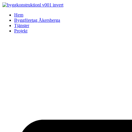
Skip
to
Hem
content
Byggföretag Åkersberga
Tjänster
Projekt