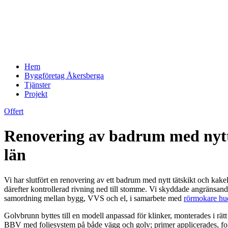
Hem
Byggföretag Åkersberga
Tjänster
Projekt
Offert
Renovering av badrum med nytt 
län
Vi har slutfört en renovering av ett badrum med nytt tätskikt och kak
därefter kontrollerad rivning ned till stomme. Vi skyddade angränsande
samordning mellan bygg, VVS och el, i samarbete med
rörmokare hu
Golvbrunn byttes till en modell anpassad för klinker, monterades i rät
BBV med foliesystem på både vägg och golv; primer applicerades, fo