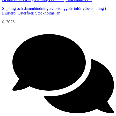
Slipning och dammbindning av betonggolv inför ytbehandling i
Ljusterö, Österåker, Stockholms län
© 2026