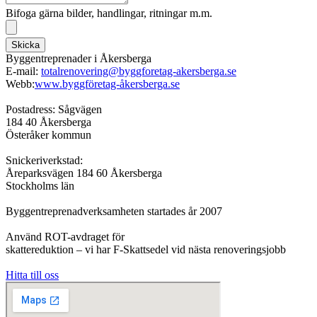
Bifoga gärna bilder, handlingar, ritningar m.m.
Skicka
Byggentreprenader i Åkersberga
E-mail:
totalrenovering@byggforetag-akersberga.se
Webb:
www.byggföretag-åkersberga.se
Postadress: Sågvägen
184 40 Åkersberga
Österåker kommun
Snickeriverkstad:
Åreparksvägen 184 60 Åkersberga
Stockholms län
Byggentreprenadverksamheten startades år 2007
Använd ROT-avdraget för
skattereduktion – vi har F-Skattsedel vid nästa renoveringsjobb
Hitta till oss