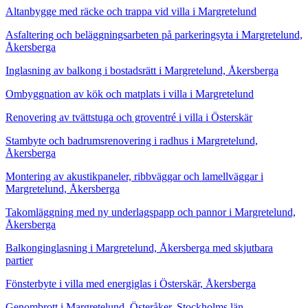
Altanbygge med räcke och trappa vid villa i Margretelund
Asfaltering och beläggningsarbeten på parkeringsyta i Margretelund,
Åkersberga
Inglasning av balkong i bostadsrätt i Margretelund, Åkersberga
Ombyggnation av kök och matplats i villa i Margretelund
Renovering av tvättstuga och groventré i villa i Österskär
Stambyte och badrumsrenovering i radhus i Margretelund,
Åkersberga
Montering av akustikpaneler, ribbväggar och lamellväggar i
Margretelund, Åkersberga
Takomläggning med ny underlagspapp och pannor i Margretelund,
Åkersberga
Balkonginglasning i Margretelund, Åkersberga med skjutbara
partier
Fönsterbyte i villa med energiglas i Österskär, Åkersberga
Genombrott i Margretelund, Österåker, Stockholms län