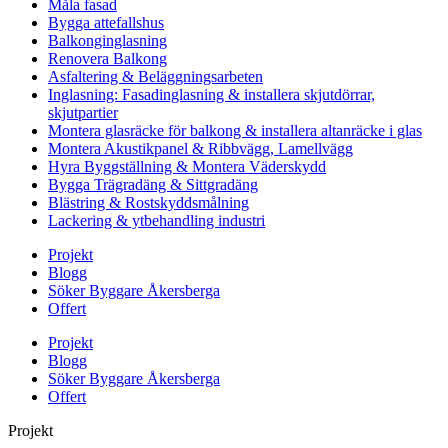
Måla fasad
Bygga attefallshus
Balkonginglasning
Renovera Balkong
Asfaltering & Beläggningsarbeten
Inglasning: Fasadinglasning & installera skjutdörrar,
skjutpartier
Montera glasräcke för balkong & installera altanräcke i glas
Montera Akustikpanel & Ribbvägg, Lamellvägg
Hyra Byggställning & Montera Väderskydd
Bygga Trägradäng & Sittgradäng
Blästring & Rostskyddsmålning
Lackering & ytbehandling industri
Projekt
Blogg
Söker Byggare Åkersberga
Offert
Projekt
Blogg
Söker Byggare Åkersberga
Offert
Projekt