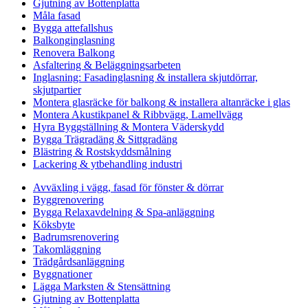
Gjutning av Bottenplatta
Måla fasad
Bygga attefallshus
Balkonginglasning
Renovera Balkong
Asfaltering & Beläggningsarbeten
Inglasning: Fasadinglasning & installera skjutdörrar,
skjutpartier
Montera glasräcke för balkong & installera altanräcke i glas
Montera Akustikpanel & Ribbvägg, Lamellvägg
Hyra Byggställning & Montera Väderskydd
Bygga Trägradäng & Sittgradäng
Blästring & Rostskyddsmålning
Lackering & ytbehandling industri
Avväxling i vägg, fasad för fönster & dörrar
Byggrenovering
Bygga Relaxavdelning & Spa-anläggning
Köksbyte
Badrumsrenovering
Takomläggning
Trädgårdsanläggning
Byggnationer
Lägga Marksten & Stensättning
Gjutning av Bottenplatta